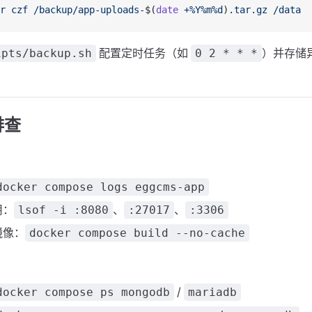
r
 czf
 /backup/app-uploads-
$(
date
 +%Y%m%d
)
.tar.gz
 /data
配置定时任务（如
）并存储
ipts/backup.sh
0 2 * * *
排查
docker compose logs eggcms-app
用：
、
、
lsof -i :8080
:27017
:3306
镜像：
docker compose build --no-cache
/
docker compose ps mongodb
mariadb