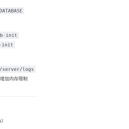
DATABASE
b-init
-init
/server/logs
增加内存限制
s）