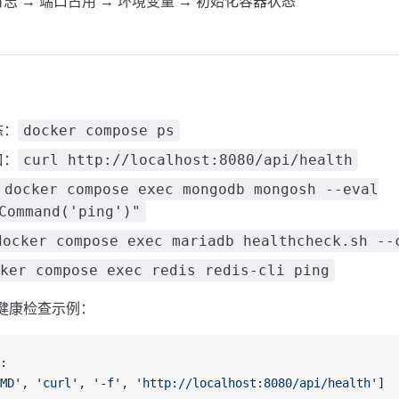
志 → 端口占用 → 环境变量 → 初始化容器状态
态：
docker compose ps
口：
curl http://localhost:8080/api/health
docker compose exec mongodb mongosh --eval
Command('ping')"
docker compose exec mariadb healthcheck.sh --
ker compose exec redis redis-cli ping
内置健康检查示例：
:
MD'
, 
'curl'
, 
'-f'
, 
'http://localhost:8080/api/health'
]