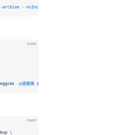
-archive
 --nsInclude=doracms3.
*
bash
eggcms
 -p请替换
 doracms3
bash
kup
 \