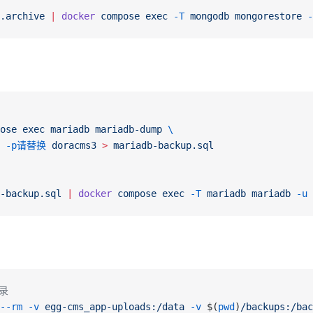
.archive
 |
 docker
 compose
 exec
 -T
 mongodb
 mongorestore
 -
ose
 exec
 mariadb
 mariadb-dump
 \
 -p请替换
 doracms3
 >
 mariadb-backup.sql
-backup.sql
 |
 docker
 compose
 exec
 -T
 mariadb
 mariadb
 -u
 
录
--rm
 -v
 egg-cms_app-uploads:/data
 -v
 $(
pwd
)
/backups:/bac