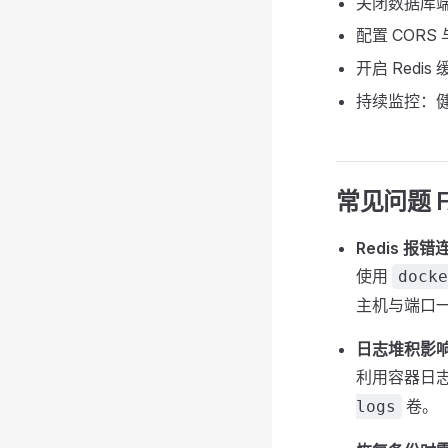
关闭数据库端
配置 CORS
开启 Redi
持续监控：
常见问题 F
Redis 报
使用
docke
主机与端口
日志堆积影
利用容器日志
卷。
logs