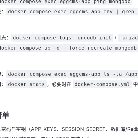
docker compose exec eggcms-app ping mongodb
量：
docker compose exec eggcms-app env | grep 
日志：
/
docker compose logs mongodb-init
mariad
docker compose up -d --force-recreate mongodb
限：
docker compose exec eggcms-app ls -la /app
用：
，必要时在
中
docker stats
docker-compose.yml
清单
码与密钥（APP_KEYS、SESSION_SECRET、数据库/Redi