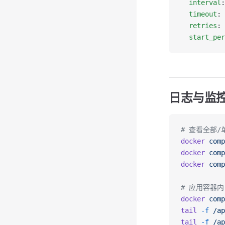
  interval
:
  timeout
: 
  retries
: 
  start_per
日志与监
# 查看全部
docker
 comp
docker
 comp
docker
 comp
# 应用容器
docker
 comp
tail
 -f
 /ap
tail
 -f
 /ap