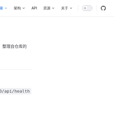
署
架构
API
资源
关于
骤，整理自仓库的
0/api/health