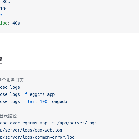
 
30s
10s
3
iod
: 
40s
控
/单个服务日志
ose
 logs
ose
 logs
 -f
 eggcms-app
ose
 logs
 --tail=100
 mongodb
内日志路径
ose
 exec
 eggcms-app
 ls
 /app/server/logs
p/server/logs/egg-web.log
p/server/logs/common-error.log