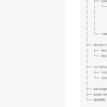
│   ├── us
│   │   └──
│   │      
│   │      
│   │      
│   │
│   └── re
│
├── docker
│   ├── doc
│   └── Doc
│
├── script
│   ├── ini
│   └── ini
│
├── packag
├── pnpm-w
└── README.