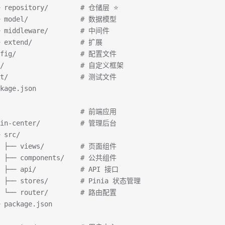
─ repository/        # 仓储层 ⭐
─ model/             # 数据模型
─ middleware/        # 中间件
─ extend/            # 扩展
nfig/                # 配置文件
b/                   # 自定义框架
st/                  # 测试文件
kage.json
/                    # 前端应用
min-center/          # 管理后台
 src/
  ├── views/         # 页面组件
  ├── components/    # 公共组件
  ├── api/           # API 接口
  ├── stores/        # Pinia 状态管理
  └── router/        # 路由配置
 package.json