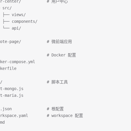
er-center/           # 用户中心
 src/
 ├── views/
 ├── components/
 └── api/
mote-page/           # 微前端应用
/                    # Docker 配置
ker-compose.yml
kerfile
s/                   # 脚本工具
t-mongo.js
t-maria.js
e.json               # 根配置
orkspace.yaml        # workspace 配置
md