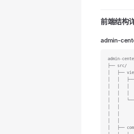
前端结构
admin-cen
admin-cente
├── src/
│   ├── vi
│   │   ├──
│   │   │  
│   │   │  
│   │   └──
│   │      
│   │      
│   │
│   ├── co