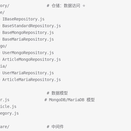
itory/                # 仓储：数据访问 ⭐
e/
 IBaseRepository.js
 BaseStandardRepository.js
 BaseMongoRepository.js
 BaseMariaRepository.js
go/
 UserMongoRepository.js
 ArticleMongoRepository.js
ia/
 UserMariaRepository.js
 ArticleMariaRepository.js
                     # 数据模型
er.js               # MongoDB/MariaDB 模型
icle.js
egory.js
ware/                # 中间件