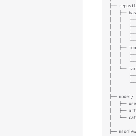
├── repos
│   ├── bas
│   │   ├──
│   │   ├──
│   │   ├──
│   │   └──
│   ├── mon
│   │   ├──
│   │   └──
│   └── mar
│       ├──
│       └──
│
├── model/
│   ├── us
│   ├── art
│   └── cat
│
├── middle