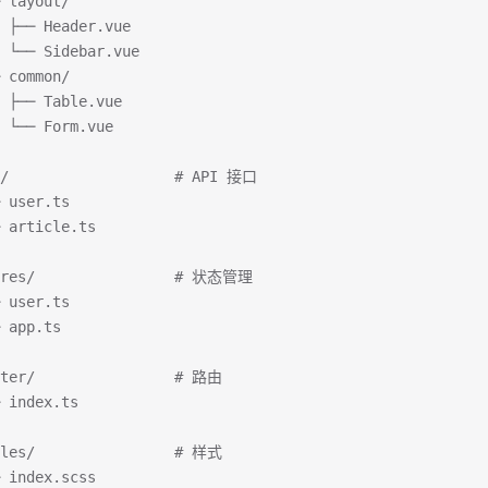
 layout/
 ├── Header.vue
 └── Sidebar.vue
 common/
 ├── Table.vue
 └── Form.vue
i/                   # API 接口
 user.ts
 article.ts
ores/                # 状态管理
 user.ts
 app.ts
uter/                # 路由
 index.ts
yles/                # 样式
 index.scss