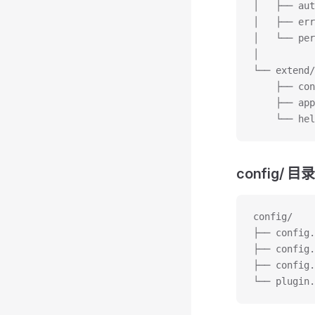
│   ├── a
│   ├── er
│   └── pe
│
└── extend
    ├── co
    ├── ap
    └── he
config/ 目录
config/
├── config
├── confi
├── confi
└── plugin