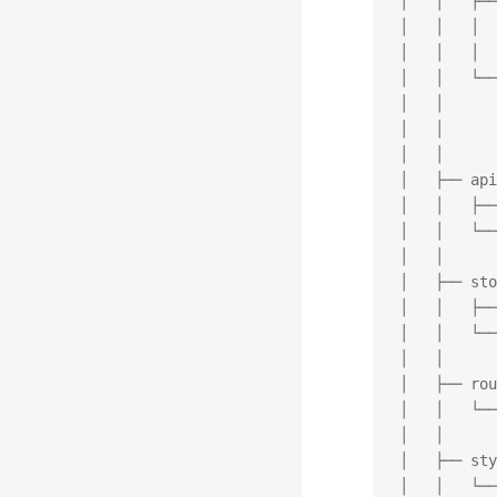
│   │   ├──
│   │   │  
│   │   │  
│   │   └──
│   │      
│   │      
│   │
│   ├── ap
│   │   ├──
│   │   └──
│   │
│   ├── st
│   │   ├──
│   │   └──
│   │
│   ├── ro
│   │   └──
│   │
│   ├── st
│   │   └──