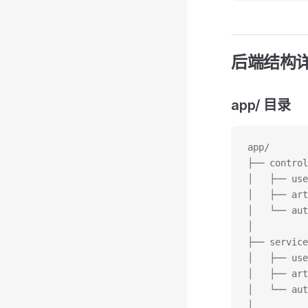
后端结构
app/ 目录
app/
├── contr
│   ├── u
│   ├── a
│   └── a
│
├── servi
│   ├── use
│   ├── art
│   └── aut
│